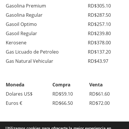
Gasolina Premium
RD$305.10
Gasolina Regular
RD$287.50
Gasoil Optimo
RD$257.10
Gasoil Regular
RD$239.80
Kerosene
RD$378.00
Gas Licuado de Petroleo
RD$137.20
Gas Natural Vehicular
RD$43.97
Moneda
Compra
Venta
Dolares US$
RD$59.10
RD$61.60
Euros €
RD$66.50
RD$72.00
Utilizamos cookies para ofrecerte la mejor experiencia en