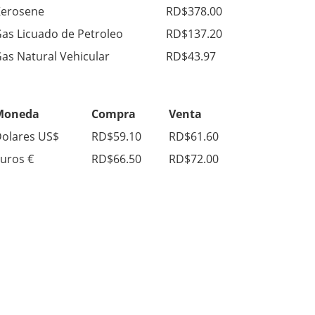
erosene
RD$378.00
as Licuado de Petroleo
RD$137.20
as Natural Vehicular
RD$43.97
Moneda
Compra
Venta
olares US$
RD$59.10
RD$61.60
uros €
RD$66.50
RD$72.00