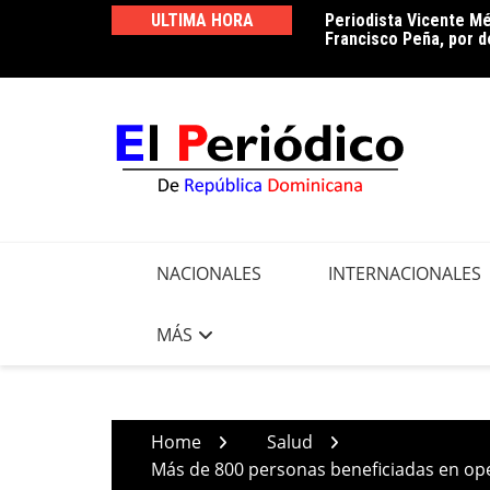
Skip
ULTIMA HORA
Periodista Vicente Mé
Luz 24 horas o reducc
to
Francisco Peña, por d
pendiente
content
NACIONALES
INTERNACIONALES
MÁS
Home
Salud
Más de 800 personas beneficiadas en ope