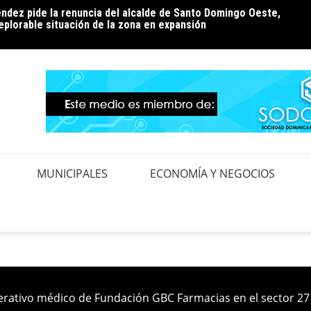
ndez pide la renuncia del alcalde de Santo Domingo Oeste,
ión de pérdidas: la conversación que el país aún tiene
Edeest
eplorable situación de la zona en expansión
realiz
MUNICIPALES
ECONOMÍA Y NEGOCIOS
rativo médico de Fundación GBC Farmacias en el sector 27 