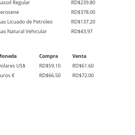
asoil Regular
RD$239.80
erosene
RD$378.00
as Licuado de Petroleo
RD$137.20
as Natural Vehicular
RD$43.97
Moneda
Compra
Venta
olares US$
RD$59.10
RD$61.60
uros €
RD$66.50
RD$72.00