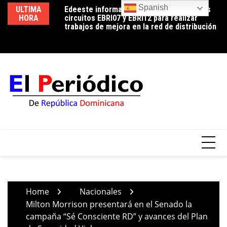
Skip
Spanish
ULTIMA
Edeeste informa apertura temporal de los
Edeeste exhorta a sus clientes a hacer un
No
to
HORA
circuitos EBRI07 y EBRI12 para realizar
uso eficiente de la energía para controlar el
de
content
trabajos de mejora en la red de distribución
consumo durante la temporada de calor
Home
Nacionales
Milton Morrison presentará en el Senado la
campaña “Sé Consciente RD” y avances del Plan