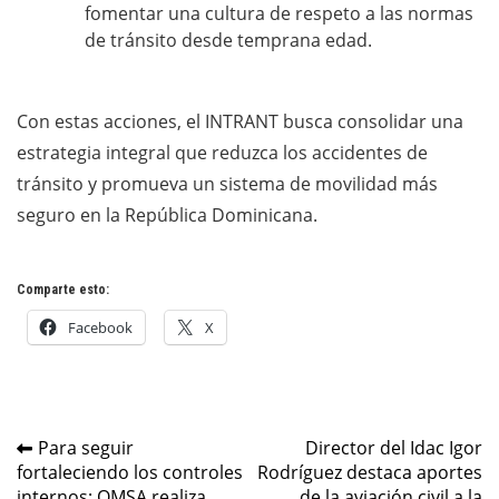
fomentar una cultura de respeto a las normas
de tránsito desde temprana edad.
Con estas acciones, el INTRANT busca consolidar una
estrategia integral que reduzca los accidentes de
tránsito y promueva un sistema de movilidad más
seguro en la República Dominicana.
Comparte esto:
Facebook
X
Navegación
Para seguir
Director del Idac Igor
fortaleciendo los controles
Rodríguez destaca aportes
de
internos; OMSA realiza
de la aviación civil a la