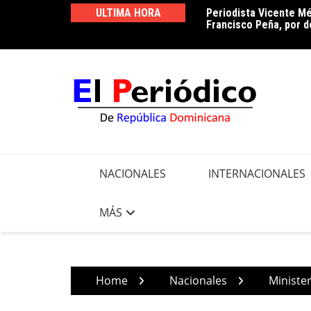
Skip
ULTIMA HORA
Periodista Vicente Mé
Luz 24 horas o reducc
to
Francisco Peña, por d
pendiente
content
NACIONALES
INTERNACIONALES
MÁS
Home
Nacionales
Minister