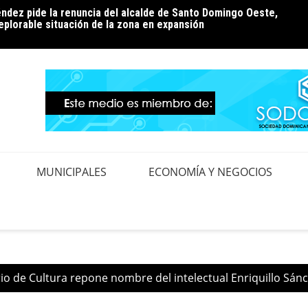
ndez pide la renuncia del alcalde de Santo Domingo Oeste,
ión de pérdidas: la conversación que el país aún tiene
Edeest
eplorable situación de la zona en expansión
realiz
MUNICIPALES
ECONOMÍA Y NEGOCIOS
io de Cultura repone nombre del intelectual Enriquillo Sánc