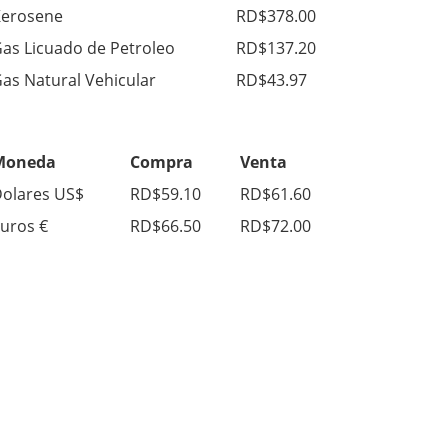
erosene
RD$378.00
as Licuado de Petroleo
RD$137.20
as Natural Vehicular
RD$43.97
Moneda
Compra
Venta
olares US$
RD$59.10
RD$61.60
uros €
RD$66.50
RD$72.00