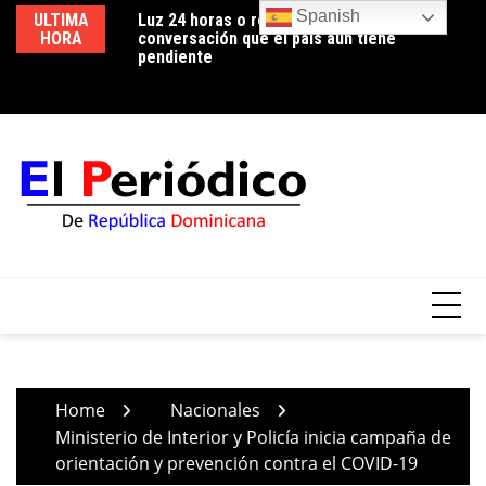
Skip
Spanish
ULTIMA
Luz 24 horas o reducción de pérdidas: la
Edeeste informa apertura temporal de los
Ed
to
HORA
conversación que el país aún tiene
circuitos EBRI07 y EBRI12 para realizar
us
content
pendiente
trabajos de mejora en la red de distribución
co
Home
Nacionales
Ministerio de Interior y Policía inicia campaña de
orientación y prevención contra el COVID-19