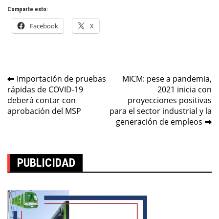
Comparte esto:
Facebook
X
Navegación
Importación de pruebas
MICM: pese a pandemia,
rápidas de COVID-19
2021 inicia con
de
deberá contar con
proyecciones positivas
entradas
aprobación del MSP
para el sector industrial y la
generación de empleos
PUBLICIDAD