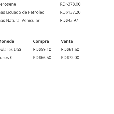
erosene
RD$378.00
as Licuado de Petroleo
RD$137.20
as Natural Vehicular
RD$43.97
Moneda
Compra
Venta
olares US$
RD$59.10
RD$61.60
uros €
RD$66.50
RD$72.00