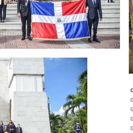
G
G
G
G