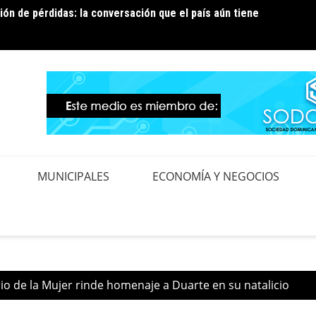
ión de pérdidas: la conversación que el país aún tiene
ura temporal de los circuitos EBRI07 y EBRI12 para
Edeest
ejora en la red de distribución
contro
MUNICIPALES
ECONOMÍA Y NEGOCIOS
io de la Mujer rinde homenaje a Duarte en su natalicio