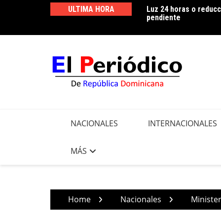
Skip
ULTIMA HORA
Luz 24 horas o reducc
Edeeste informa apert
to
pendiente
realizar trabajos de m
content
NACIONALES
INTERNACIONALES
MÁS
Home
Nacionales
Minister