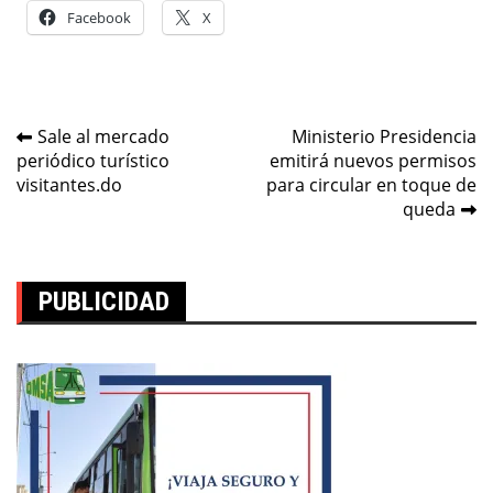
Facebook
X
Navegación
Sale al mercado
Ministerio Presidencia
periódico turístico
emitirá nuevos permisos
de
visitantes.do
para circular en toque de
entradas
queda
PUBLICIDAD