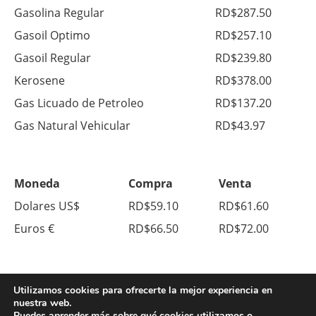
Gasolina Regular
RD$287.50
Gasoil Optimo
RD$257.10
Gasoil Regular
RD$239.80
Kerosene
RD$378.00
Gas Licuado de Petroleo
RD$137.20
Gas Natural Vehicular
RD$43.97
Moneda
Compra
Venta
Dolares US$
RD$59.10
RD$61.60
Euros €
RD$66.50
RD$72.00
Utilizamos cookies para ofrecerte la mejor experiencia en
nuestra web.
Puedes aprender más sobre qué cookies utilizamos o