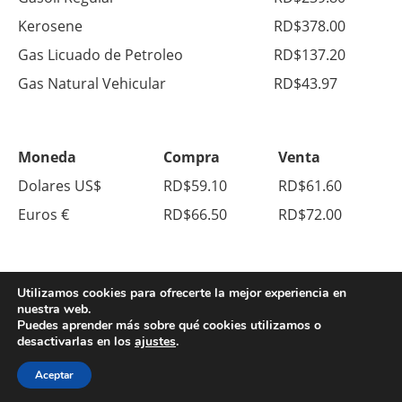
Kerosene
RD$378.00
Gas Licuado de Petroleo
RD$137.20
Gas Natural Vehicular
RD$43.97
Moneda
Compra
Venta
Dolares US$
RD$59.10
RD$61.60
Euros €
RD$66.50
RD$72.00
Utilizamos cookies para ofrecerte la mejor experiencia en
nuestra web.
Puedes aprender más sobre qué cookies utilizamos o
desactivarlas en los
ajustes
.
© Copyright 2026. All Right Reserved.
Sobre Nosotros
Contacto
Aceptar
Política de Privacidad