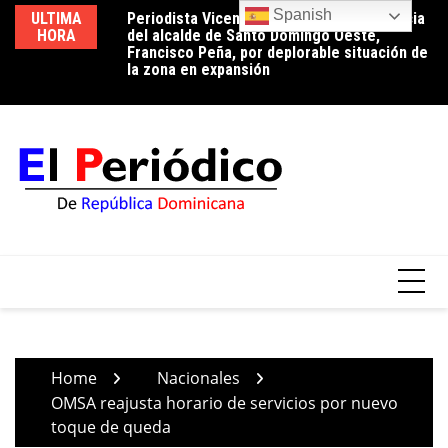
Skip
Spanish
ULTIMA
Periodista Vicente Méndez pide la renuncia
Luz 24 horas o reducción de pérdidas: la
Ed
to
HORA
del alcalde de Santo Domingo Oeste,
conversación que el país aún tiene
ci
content
Francisco Peña, por deplorable situación de
pendiente
tr
la zona en expansión
Home
Nacionales
OMSA reajusta horario de servicios por nuevo
toque de queda