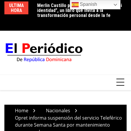
Skip
Spanish
ULTIMA
Merlin Castillo presenta “Descubriendo mi
Periodista Vicente Méndez pide la renuncia
Lu
to
HORA
identidad”, un libro que invita a la
del alcalde de Santo Domingo Oeste,
co
content
transformación personal desde la fe
Francisco Peña, por deplorable situación de
p
la zona en expansión
Home
Nacionales
Opret informa suspensión del servicio Teleférico
durante Semana Santa por mantenimiento