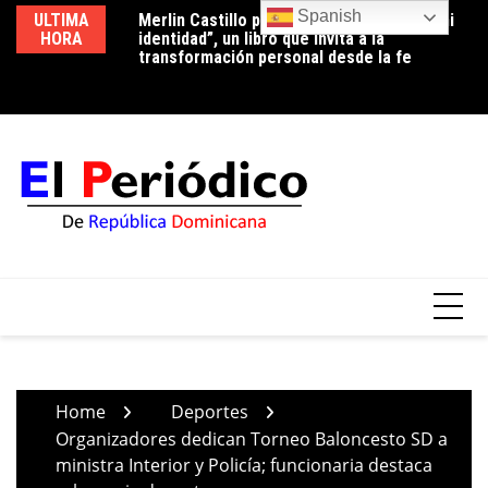
Skip
Spanish
ULTIMA
Merlin Castillo presenta “Descubriendo mi
Periodista Vicente Méndez pide la renuncia
Lu
to
HORA
identidad”, un libro que invita a la
del alcalde de Santo Domingo Oeste,
co
content
transformación personal desde la fe
Francisco Peña, por deplorable situación de
p
la zona en expansión
Home
Deportes
Organizadores dedican Torneo Baloncesto SD a
ministra Interior y Policía; funcionaria destaca