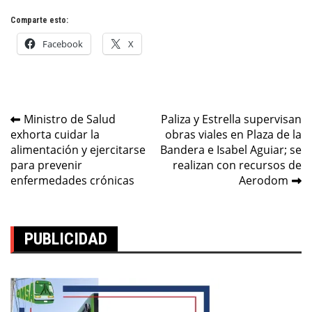
Comparte esto:
Facebook
X
Navegación
Ministro de Salud
Paliza y Estrella supervisan
exhorta cuidar la
obras viales en Plaza de la
de
alimentación y ejercitarse
Bandera e Isabel Aguiar; se
entradas
para prevenir
realizan con recursos de
enfermedades crónicas
Aerodom
PUBLICIDAD