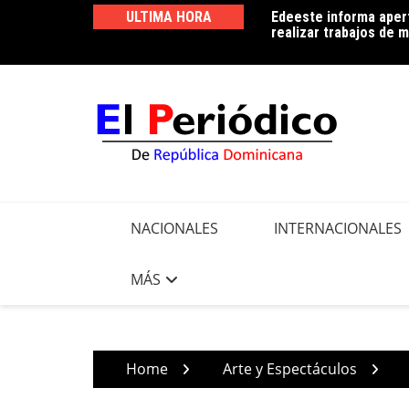
Skip
ULTIMA HORA
Edeeste informa apert
Edeeste exhorta a sus
to
realizar trabajos de m
controlar el consumo 
content
NACIONALES
INTERNACIONALES
MÁS
Home
Arte y Espectáculos