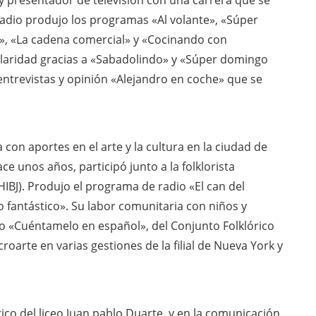
 presentador de televisión con una carrera que se
radio produjo los programas «Al volante», «Súper
», «La cadena comercial» y «Cocinando con
pularidad gracias a «Sabadolindo» y «Súper domingo
 entrevistas y opinión «Alejandro en coche» que se
con aportes en el arte y la cultura en la ciudad de
e unos años, participó junto a la folklorista
HIBJ). Produjo el programa de radio «El can del
fantástico». Su labor comunitaria con niños y
to «Cuéntamelo en español», del Conjunto Folklórico
roarte en varias gestiones de la filial de Nueva York y
co del liceo Juan pablo Duarte, y en la comunicación,