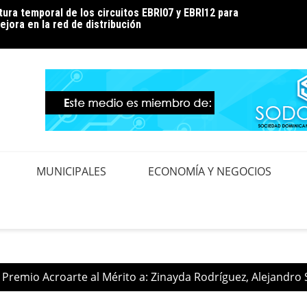
ura temporal de los circuitos EBRI07 y EBRI12 para
 clientes a hacer un uso eficiente de la energía para
Noé En
ejora en la red de distribución
durante la temporada de calor
MUNICIPALES
ECONOMÍA Y NEGOCIOS
Premio Acroarte al Mérito a: Zinayda Rodríguez, Alejand