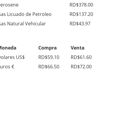
erosene
RD$378.00
as Licuado de Petroleo
RD$137.20
as Natural Vehicular
RD$43.97
Moneda
Compra
Venta
olares US$
RD$59.10
RD$61.60
uros €
RD$66.50
RD$72.00