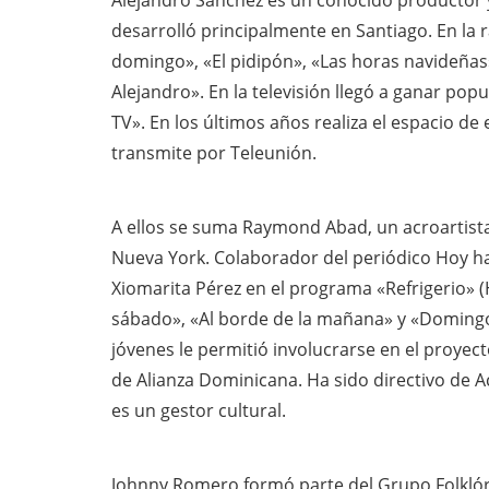
Alejandro Sánchez es un conocido productor y
desarrolló principalmente en Santiago. En la 
domingo», «El pidipón», «Las horas navideñas
Alejandro». En la televisión llegó a ganar po
TV». En los últimos años realiza el espacio de
transmite por Teleunión.
A ellos se suma Raymond Abad, un acroartista 
Nueva York. Colaborador del periódico Hoy hac
Xiomarita Pérez en el programa «Refrigerio» (
sábado», «Al borde de la mañana» y «Domingo 
jóvenes le permitió involucrarse en el proyec
de Alianza Dominicana. Ha sido directivo de Ac
es un gestor cultural.
Johnny Romero formó parte del Grupo Folklóri