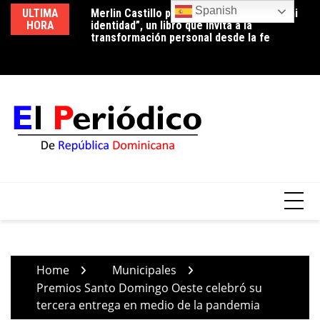
Skip
Spanish
ULTIMA
Merlin Castillo presenta “Descubriendo mi
Periodista Vicente Méndez pide la renuncia
Lu
to
HORA
identidad”, un libro que invita a la
del alcalde de Santo Domingo Oeste,
co
content
transformación personal desde la fe
Francisco Peña, por deplorable situación de
p
la zona en expansión
Home
Municipales
Premios Santo Domingo Oeste celebró su
tercera entrega en medio de la pandemia