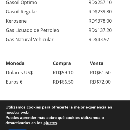
Gasoil Optimo
RD$257.10
Gasoil Regular
RD$239.80
Kerosene
RD$378.00
Gas Licuado de Petroleo
RD$137.20
Gas Natural Vehicular
RD$43.97
Moneda
Compra
Venta
Dolares US$
RD$59.10
RD$61.60
Euros €
RD$66.50
RD$72.00
Utilizamos cookies para ofrecerte la mejor experiencia en
nuestra web.
Puedes aprender más sobre qué cookies utilizamos o
desactivarlas en los
ajustes
.
© Copyright 2026. All Right Reserved.