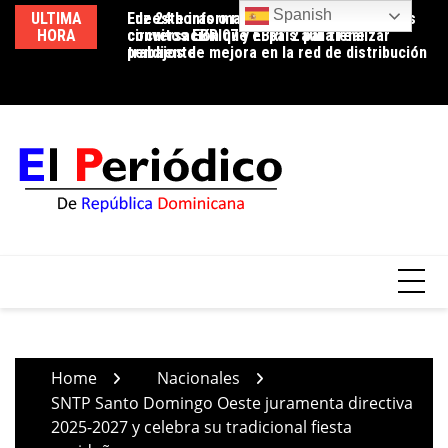
Skip
Spanish
ULTIMA
Luz 24 horas o reducción de pérdidas: la
Edeeste informa apertura temporal de los
Ed
to
HORA
conversación que el país aún tiene
circuitos EBRI07 y EBRI12 para realizar
us
content
pendiente
trabajos de mejora en la red de distribución
co
Home
Nacionales
SNTP Santo Domingo Oeste juramenta directiva
2025-2027 y celebra su tradicional fiesta