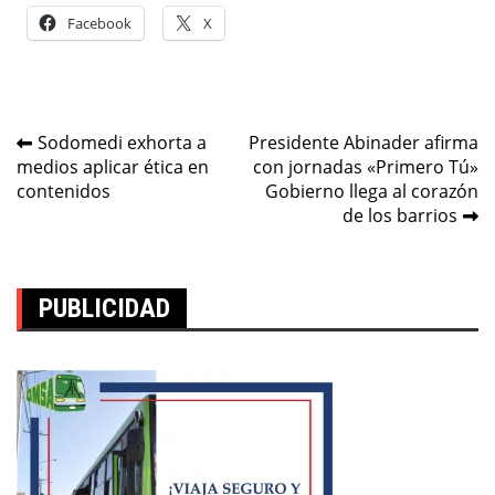
Facebook
X
Navegación
Sodomedi exhorta a
Presidente Abinader afirma
medios aplicar ética en
con jornadas «Primero Tú»
de
contenidos
Gobierno llega al corazón
entradas
de los barrios
PUBLICIDAD