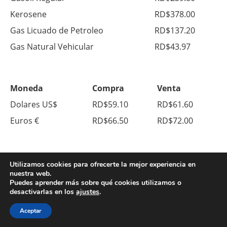
Kerosene
RD$378.00
Gas Licuado de Petroleo
RD$137.20
Gas Natural Vehicular
RD$43.97
Moneda
Compra
Venta
Dolares US$
RD$59.10
RD$61.60
Euros €
RD$66.50
RD$72.00
Utilizamos cookies para ofrecerte la mejor experiencia en
nuestra web.
Puedes aprender más sobre qué cookies utilizamos o
desactivarlas en los
ajustes
.
© Copyright 2026. All Right Reserved.
Sobre Nosotros
Contacto
Aceptar
Política de Privacidad