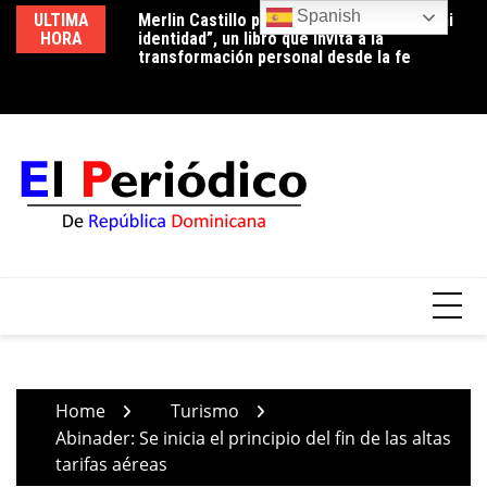
Skip
Spanish
ULTIMA
Merlin Castillo presenta “Descubriendo mi
Periodista Vicente Méndez pide la renuncia
Lu
to
HORA
identidad”, un libro que invita a la
del alcalde de Santo Domingo Oeste,
co
content
transformación personal desde la fe
Francisco Peña, por deplorable situación de
p
la zona en expansión
Home
Turismo
Abinader: Se inicia el principio del fin de las altas
tarifas aéreas