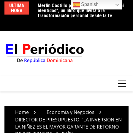
Skip
Spanish
ULTIMA
Merlin Castillo presenta “Descubriendo mi
Periodista Vicente Méndez pide la renuncia
Lu
to
HORA
identidad”, un libro que invita a la
del alcalde de Santo Domingo Oeste,
co
content
transformación personal desde la fe
Francisco Peña, por deplorable situación de
p
la zona en expansión
Home
Economía y Negocios
DIRECTOR DE PRESUPUESTO: “LA INVERSIÓN EN
LA NIÑEZ ES EL MAYOR GARANTE DE RETORNO