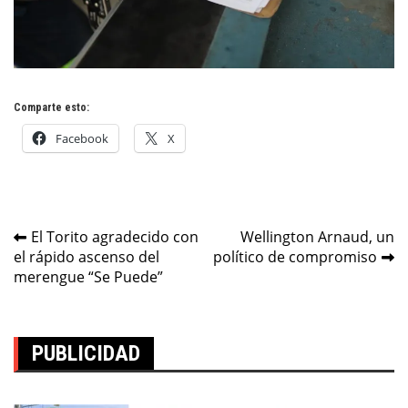
Comparte esto:
Facebook
X
Navegación
El Torito agradecido con
Wellington Arnaud, un
el rápido ascenso del
político de compromiso
de
merengue “Se Puede”
entradas
PUBLICIDAD