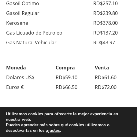
Gasoil Optimo
RD$257.10
Gasoil Regular
RD$239.80
Kerosene
RD$378.00
Gas Licuado de Petroleo
RD$137.20
Gas Natural Vehicular
RD$43.97
Moneda
Compra
Venta
Dolares US$
RD$59.10
RD$61.60
Euros €
RD$66.50
RD$72.00
Utilizamos cookies para ofrecerte la mejor experiencia en
nuestra web.
Puedes aprender más sobre qué cookies utilizamos o
desactivarlas en los
ajustes
.
© Copyright 2026. All Right Reserved.