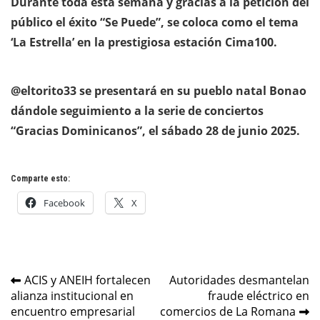
Durante toda esta semana y gracias a la petición del
público el éxito “Se Puede”, se coloca como el tema
‘La Estrella’ en la prestigiosa estación Cima100.
@eltorito33 se presentará en su pueblo natal Bonao
dándole seguimiento a la serie de conciertos
“Gracias Dominicanos”, el sábado 28 de junio 2025.
Comparte esto:
Facebook
X
Navegación
ACIS y ANEIH fortalecen
Autoridades desmantelan
alianza institucional en
fraude eléctrico en
de
encuentro empresarial
comercios de La Romana