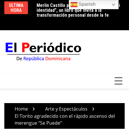
Skip
Spanish
ro llama a
ULTIMA
Merlin Castillo presenta “Descubriendo mi
Pe
to
blico a dejar el
HORA
identidad”, un libro que invita a la
de
mpulsar
content
transformación personal desde la fe
Fr
tos de
la
ón salarial
Home
Arte y Espectáculos
El Torito agradecido con el rápido ascenso del
merengue “Se Puede”