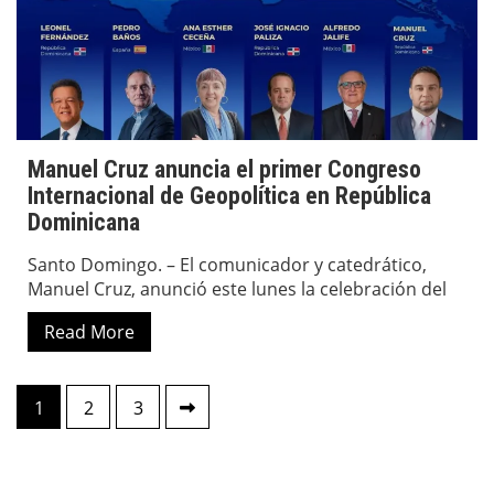
Manuel Cruz anuncia el primer Congreso
Internacional de Geopolítica en República
Dominicana
Santo Domingo. – El comunicador y catedrático,
Manuel Cruz, anunció este lunes la celebración del
Read More
Paginación
1
2
3
de
entradas