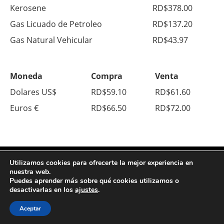
Kerosene
RD$378.00
Gas Licuado de Petroleo
RD$137.20
Gas Natural Vehicular
RD$43.97
Moneda
Compra
Venta
Dolares US$
RD$59.10
RD$61.60
Euros €
RD$66.50
RD$72.00
Utilizamos cookies para ofrecerte la mejor experiencia en
nuestra web.
Puedes aprender más sobre qué cookies utilizamos o
© Copyright 2026. All Right Reserved.
desactivarlas en los
ajustes
.
Sobre Nosotros
Contacto
Política de Privacidad
Aceptar