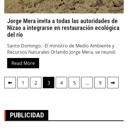
Jorge Mera invita a todas las autoridades de
Nizao a integrarse en restauración ecológica
del río
Santo Domingo.- El ministro de Medio Ambiente y
Recursos Naturales Orlando Jorge Mera, se reunió
Read More
Paginación
1
2
3
4
5
…
9
de
entradas
PUBLICIDAD