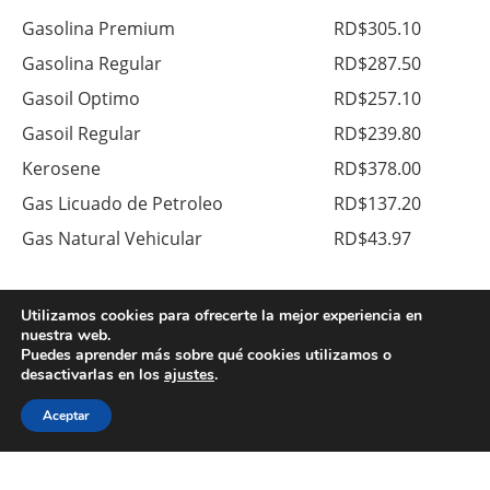
Gasolina Premium
RD$305.10
Gasolina Regular
RD$287.50
Gasoil Optimo
RD$257.10
Gasoil Regular
RD$239.80
Kerosene
RD$378.00
Gas Licuado de Petroleo
RD$137.20
Gas Natural Vehicular
RD$43.97
Utilizamos cookies para ofrecerte la mejor experiencia en
Moneda
Compra
Venta
nuestra web.
Puedes aprender más sobre qué cookies utilizamos o
Dolares US$
RD$59.10
RD$61.60
desactivarlas en los
ajustes
.
Euros €
RD$66.50
RD$72.00
Aceptar