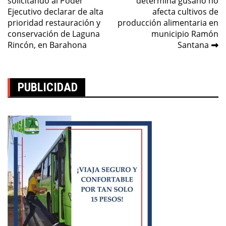
solicitando al Poder
determina gusano no
entradas
Ejecutivo declarar de alta
afecta cultivos de
prioridad restauración y
producción alimentaria en
conservación de Laguna
municipio Ramón
Rincón, en Barahona
Santana
PUBLICIDAD