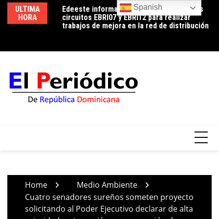
Skip
Spanish
ULTIMA
Edeeste informa apertura temporal de los
Edeeste exhorta a sus clientes a hacer un
No
to
HORA
circuitos EBRI07 y EBRI12 para realizar
uso eficiente de la energía para controlar el
de
content
trabajos de mejora en la red de distribución
consumo durante la temporada de calor
Home
Medio Ambiente
Cuatro senadores sureños someten proyecto
solicitando al Poder Ejecutivo declarar de alta