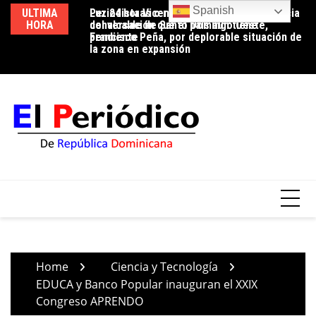
Skip
Spanish
ULTIMA
Periodista Vicente Méndez pide la renuncia
Luz 24 horas o reducción de pérdidas: la
Ed
to
HORA
del alcalde de Santo Domingo Oeste,
conversación que el país aún tiene
ci
content
Francisco Peña, por deplorable situación de
pendiente
tr
la zona en expansión
Home
Ciencia y Tecnología
EDUCA y Banco Popular inauguran el XXIX
Congreso APRENDO