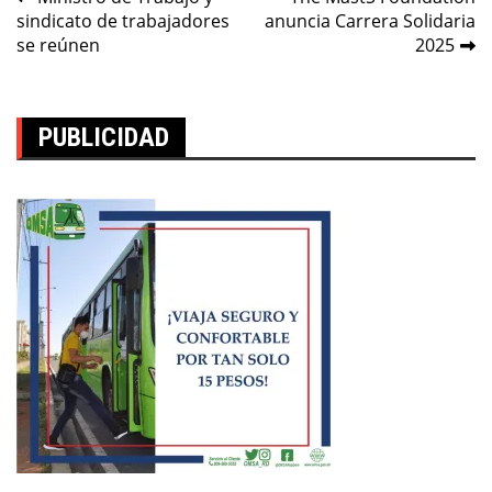
Navegación
sindicato de trabajadores
anuncia Carrera Solidaria
de
se reúnen
2025
entradas
PUBLICIDAD