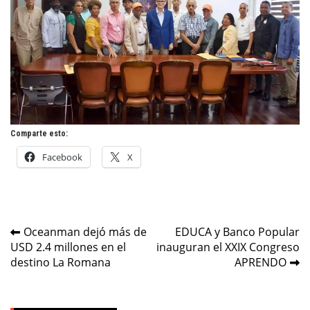
Comparte esto:
Facebook
X
Navegación
Oceanman dejó más de
EDUCA y Banco Popular
USD 2.4 millones en el
inauguran el XXIX Congreso
de
destino La Romana
APRENDO
entradas