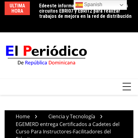
Skip
Spanish
ULTIMA
Edeeste informa apertura temporal de los
Edeeste exhorta a sus clientes a hacer un
No
to
HORA
circuitos EBRI07 y EBRI12 para realizar
uso eficiente de la energía para controlar el
de
content
trabajos de mejora en la red de distribución
consumo durante la temporada de calor
Home
Ciencia y Tecnología
EGEMERD entrega Certificados a Cadetes del
Curso Para Instructores-Facilitadores del