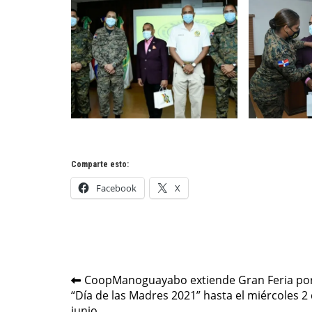
Comparte esto:
Facebook
X
Navegación
CoopManoguayabo extiende Gran Feria por
“Día de las Madres 2021” hasta el miércoles 2
de
junio