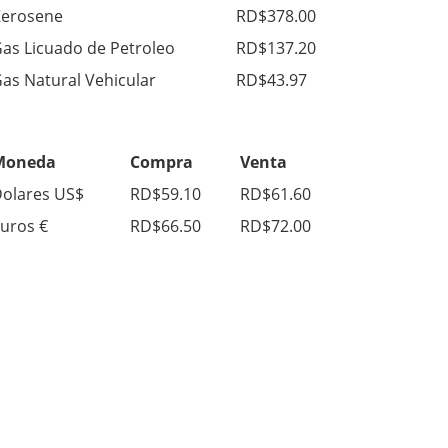
erosene
RD$378.00
as Licuado de Petroleo
RD$137.20
as Natural Vehicular
RD$43.97
Moneda
Compra
Venta
olares US$
RD$59.10
RD$61.60
uros €
RD$66.50
RD$72.00