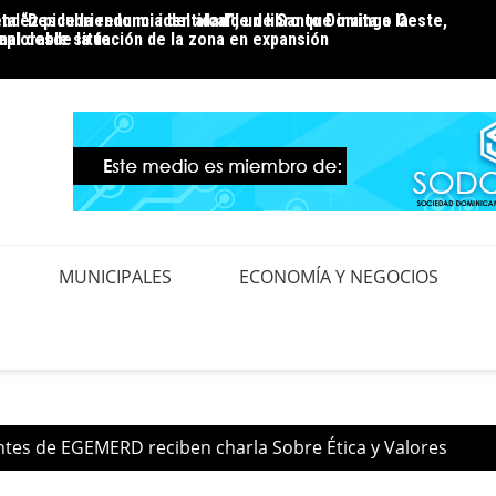
ta “Descubriendo mi identidad”, un libro que invita a la
ndez pide la renuncia del alcalde de Santo Domingo Oeste,
Luz 24
al desde la fe
eplorable situación de la zona en expansión
pendi
MUNICIPALES
ECONOMÍA Y NEGOCIOS
ntes de EGEMERD reciben charla Sobre Ética y Valores