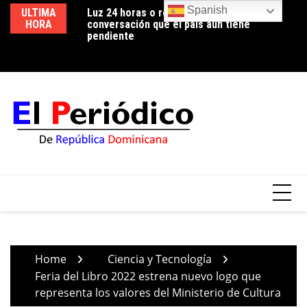
Skip
Spanish
ULTIMA
Luz 24 horas o reducción de pérdidas: la
Edeeste informa apertura temporal de los
Ed
to
HORA
conversación que el país aún tiene
circuitos EBRI07 y EBRI12 para realizar
us
content
pendiente
trabajos de mejora en la red de distribución
co
Home
Ciencia y Tecnología
Feria del Libro 2022 estrena nuevo logo que
representa los valores del Ministerio de Cultura