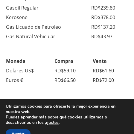
Gasoil Regular
RD$239.80
Kerosene
RD$378.00
Gas Licuado de Petroleo
RD$137.20
Gas Natural Vehicular
RD$43.97
Moneda
Compra
Venta
Dolares US$
RD$59.10
RD$61.60
Euros €
RD$66.50
RD$72.00
Utilizamos cookies para ofrecerte la mejor experiencia en
nuestra web.
Puedes aprender más sobre qué cookies utilizamos o
desactivarlas en los
ajustes
.
© Copyright 2026. All Right Reserved.
Sobre Nosotros
Contacto
Aceptar