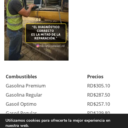
Combustibles
Precios
Gasolina Premium
RD$305.10
Gasolina Regular
RD$287.50
Gasoil Optimo
RD$257.10
Gasoil Regular
RD$239.80
Utilizamos cookies para ofrecerte la mejor experiencia en
Kerosene
RD$378.00
nuestra web.