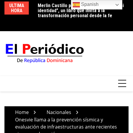
Skip
Spanish
ro llama a
ULTIMA
Merlin Castillo presenta “Descubriendo mi
Pe
to
blico a dejar el
HORA
identidad”, un libro que invita a la
de
mpulsar
content
transformación personal desde la fe
Fr
tos de
la
ón salarial
Home
Nacionales
Onesvie llama a la prevención sísmica y
evaluación de infraestructuras ante recientes