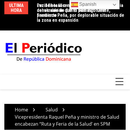
Skip
Spanish
ULTIMA
Periodista Vicente Méndez pide la renuncia
Luz 24 horas o reducción de pérdidas: la
Ed
to
HORA
del alcalde de Santo Domingo Oeste,
conversación que el país aún tiene
ci
content
Francisco Peña, por deplorable situación de
pendiente
tr
la zona en expansión
Home
Salud
Vicepresidenta Raquel Peña y ministro de Salud
encabezan “Ruta y Feria de la Salud’ en SPM