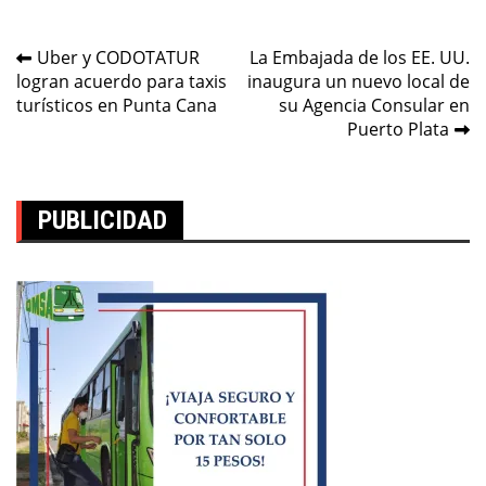
Navegación
Uber y CODOTATUR
La Embajada de los EE. UU.
logran acuerdo para taxis
inaugura un nuevo local de
de
turísticos en Punta Cana
su Agencia Consular en
entradas
Puerto Plata
PUBLICIDAD